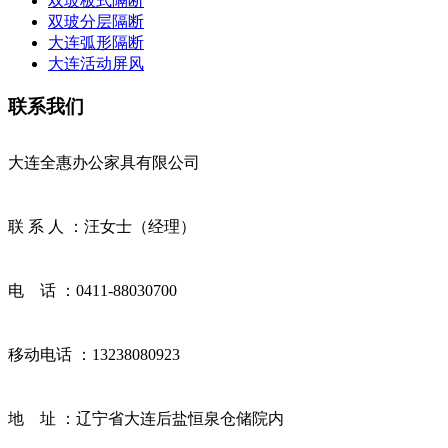
双玻板式隔断
双玻分层隔断
大连弧形隔断
大连活动屏风
联系我们
大连全惠办公家具有限公司
联 系 人 ：汪女士（经理）
电 话 ：0411-88030700
移动电话 ：13238080923
地 址 ：辽宁省大连后盐恒泉仓储院内