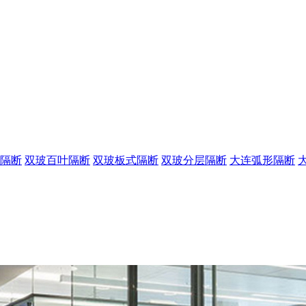
隔断
双玻百叶隔断
双玻板式隔断
双玻分层隔断
大连弧形隔断