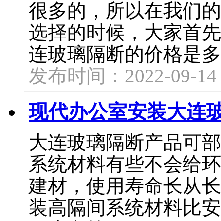
很多的，所以在我们的
选择的时候，大家首先
连玻璃隔断的价格是多
发布时间：2022-09-1
现代办公室安装大连
大连玻璃隔断产品可部
系统材料有些不会给环
建材，使用寿命长从长
装高隔间系统材料比安