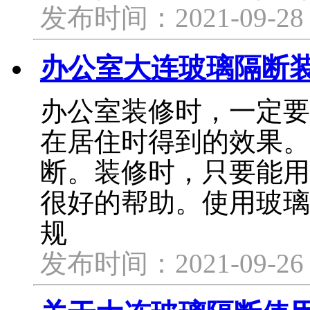
发布时间：2021-09-2
办公室大连玻璃隔断
办公室装修时，一定要
在居住时得到的效果。
断。装修时，只要能用
很好的帮助。使用玻璃
规
发布时间：2021-09-2