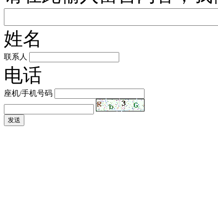
姓名
联系人
电话
座机/手机号码