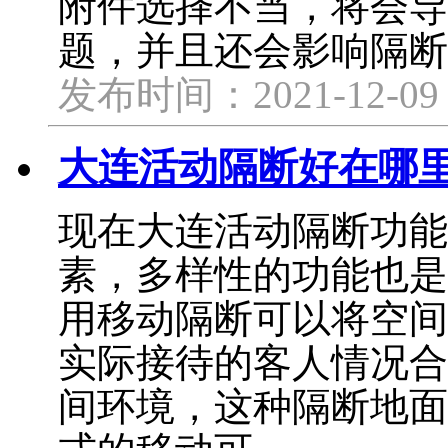
附件选择不当，将会导
题，并且还会影响隔断
发布时间：2021-12-0
大连活动隔断好在哪
现在大连活动隔断功能
素，多样性的功能也是
用移动隔断可以将空间
实际接待的客人情况合
间环境，这种隔断地面