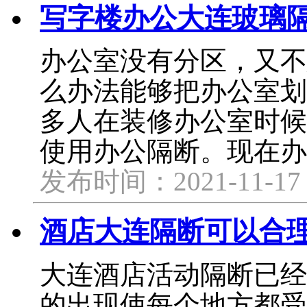
写字楼办公大连玻璃
办公室没有分区，又不
么办法能够把办公室划
多人在装修办公室时候
使用办公隔断。现在办
发布时间：2021-11-1
酒店大连隔断可以合
大连酒店活动隔断已经
的出现使每个地方都受