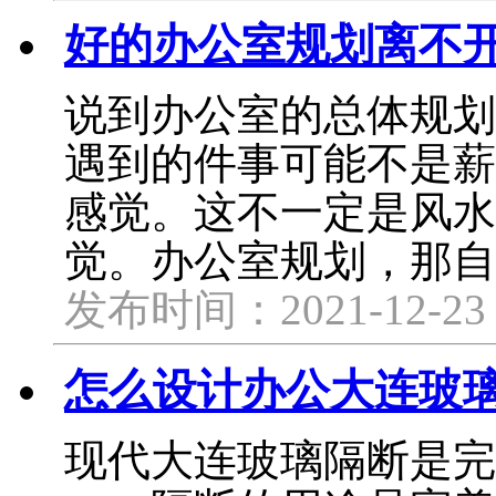
好的办公室规划离不
说到办公室的总体规划
遇到的件事可能不是薪
感觉。这不一定是风水
觉。办公室规划，那自
发布时间：2021-12-2
怎么设计办公大连玻
现代大连玻璃隔断是完