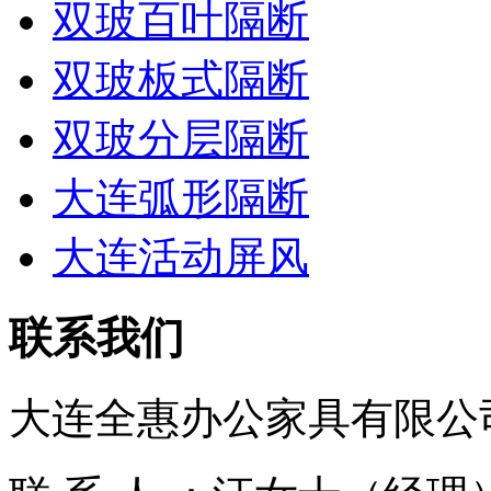
双玻百叶隔断
双玻板式隔断
双玻分层隔断
大连弧形隔断
大连活动屏风
联系我们
大连全惠办公家具有限公