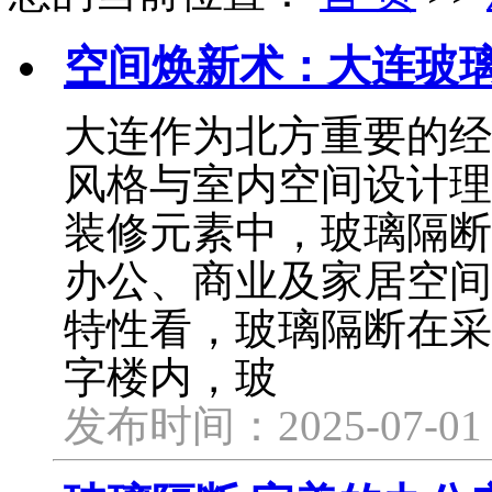
空间焕新术：大连玻
大连作为北方重要的经
风格与室内空间设计理
装修元素中，玻璃隔断
办公、商业及家居空间
特性看，玻璃隔断在采
字楼内，玻
发布时间：2025-07-