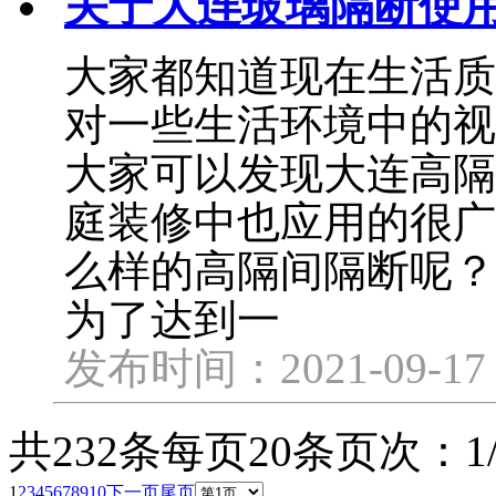
关于大连玻璃隔断使
大家都知道现在生活质
对一些生活环境中的视
大家可以发现大连高隔
庭装修中也应用的很广
么样的高隔间隔断呢？
为了达到一
发布时间：2021-09-1
共232条
每页20条
页次：1/
1
2
3
4
5
6
7
8
9
10
下一页
尾页