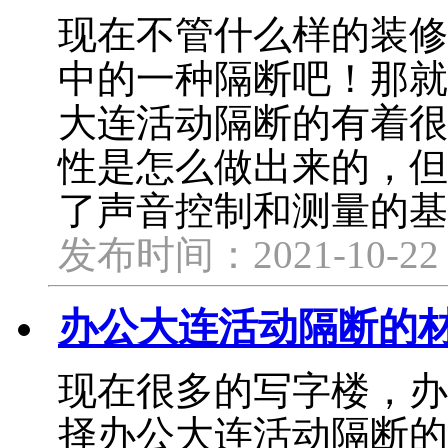
现在不管什么样的装修
中的一种隔断吧！那就
大连活动隔断的有着很
性是怎么做出来的，但
了声音控制和测量的基
发布时间：2021-10-2
办公大连活动隔断的
现在很多的写字楼，办
择办公大连活动隔断的