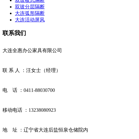
双玻板式隔断
双玻分层隔断
大连弧形隔断
大连活动屏风
联系我们
大连全惠办公家具有限公司
联 系 人 ：汪女士（经理）
电 话 ：0411-88030700
移动电话 ：13238080923
地 址 ：辽宁省大连后盐恒泉仓储院内