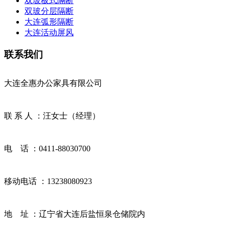
双玻板式隔断
双玻分层隔断
大连弧形隔断
大连活动屏风
联系我们
大连全惠办公家具有限公司
联 系 人 ：汪女士（经理）
电 话 ：0411-88030700
移动电话 ：13238080923
地 址 ：辽宁省大连后盐恒泉仓储院内