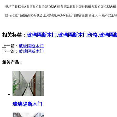
壁柜门竖框有A型,B型,C型,D型,D型内磁条,E型,H型,H型外插磁条型,G型,G型内
隐框推拉门采用高档铝钛合金,能解决原碳钢隐框门易锈蚀,颤动性大,不稳不安全等
相关标签：
玻璃隔断木门
,
玻璃隔断木门价格
,
玻璃隔
上一篇：
玻璃隔断木门
下一篇：
玻璃隔断木门
相关产品：
玻璃隔断木门