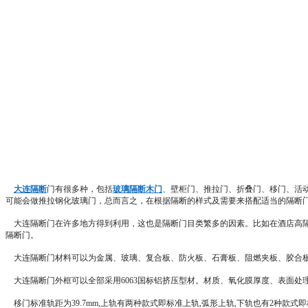
大连隔断
门有很多种，包括
玻璃隔断木门
、壁柜门、推拉门、折叠门、移门、活
可能会做推拉钢化玻璃门，总而言之，在根据隔断的样式及需要来搭配适当的隔断
大连隔断门在许多地方得到利用，这也是隔断门目类繁多的因素。比如在酒店高隔断
隔断门。
大连隔断门材料可以为金属、玻璃、复合板、防火板、石膏板、阻燃夹板、胶合
大连隔断门外框可以全部采用6063国标铝挤压型材。材质、氧化膜厚度、表面处理质量
移门标准轨距为39.7mm,上轨有两种款式即标准上轨,弧形上轨,下轨也有2种款式