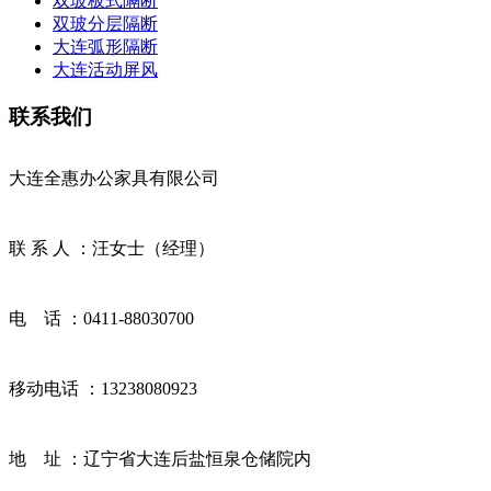
双玻板式隔断
双玻分层隔断
大连弧形隔断
大连活动屏风
联系我们
大连全惠办公家具有限公司
联 系 人 ：汪女士（经理）
电 话 ：0411-88030700
移动电话 ：13238080923
地 址 ：辽宁省大连后盐恒泉仓储院内