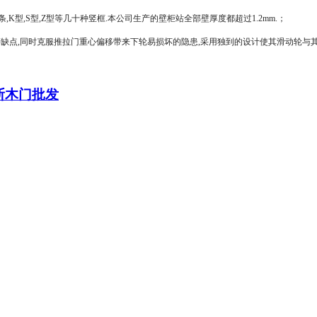
磁条,K型,S型,Z型等几十种竖框.本公司生产的壁柜站全部壁厚度都超过1.2mm.；
缺点,同时克服推拉门重心偏移带来下轮易损坏的隐患,采用独到的设计使其滑动轮与
断木门批发