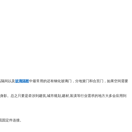
高隔间以及
玻璃隔断
中最常用的还有钢化玻璃门，分地簧门和合页门，如果空间需要
影。总之只要是牵涉到建筑,城市规划,建材,装潢等行业需求的地方大多会应用到
页或固定件连接。