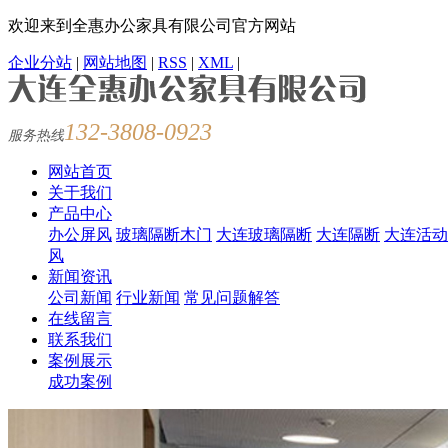
欢迎来到全惠办公家具有限公司官方网站
企业分站
|
网站地图
|
RSS
|
XML
|
132-3808-0923
服务热线
网站首页
关于我们
产品中心
办公屏风
玻璃隔断木门
大连玻璃隔断
大连隔断
大连活动
风
新闻资讯
公司新闻
行业新闻
常见问题解答
在线留言
联系我们
案例展示
成功案例