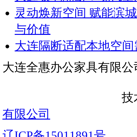
灵动焕新空间 赋能滨
与价值
大连隔断适配本地空间
大连全惠办公家
技术支
有限公司
辽ICP备15011891号