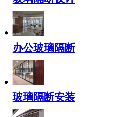
办公玻璃隔断
玻璃隔断安装