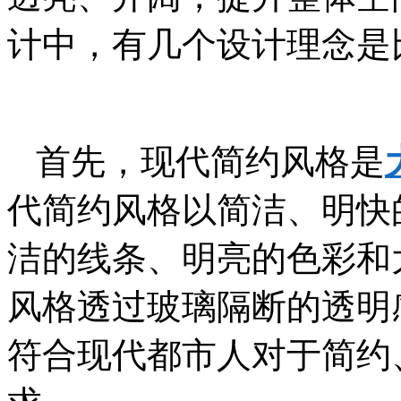
计中，有几个设计理念是
首先，现代简约风格是
代简约风格以简洁、明快
洁的线条、明亮的色彩和
风格透过玻璃隔断的透明
符合现代都市人对于简约